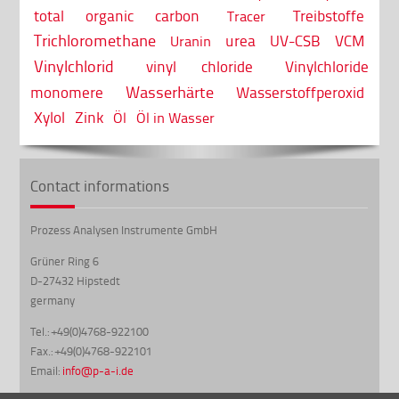
total organic carbon
Treibstoffe
Tracer
Trichloromethane
urea
UV-CSB
VCM
Uranin
Vinylchlorid
vinyl chloride
Vinylchloride
Wasserhärte
monomere
Wasserstoffperoxid
Xylol
Zink
Öl
Öl in Wasser
Contact informations
Prozess Analysen Instrumente GmbH
Grüner Ring 6
D-27432 Hipstedt
germany
Tel.: +49(0)4768-922100
Fax.: +49(0)4768-922101
Email:
info@p-a-i.de