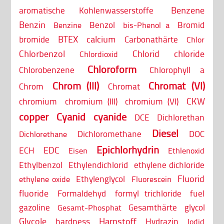
Benzene
aromatische Kohlenwasserstoffe
Benzin
Benzol
Bromid
Benzine
bis-Phenol a
BTEX
calcium
bromide
Carbonathärte
Chlor
Chlorbenzol
Chlorid
chloride
Chlordioxid
Chloroform
Chlorobenzene
Chlorophyll a
Chrom (III)
Chromat (VI)
Chrom
Chromat
CKW
chromium
chromium (III)
chromium (VI)
copper
Cyanid
cyanide
DCE
Dichlorethan
Diesel
Dichloromethane
DOC
Dichlorethane
Epichlorhydrin
EDC
ECH
Eisen
Ethlenoxid
Ethylbenzol
Ethylendichlorid
ethylene dichloride
Fluorid
Ethylenglycol
ethylene oxide
Fluorescein
fluoride
Formaldehyd
formyl trichloride
fuel
gazoline
Gesamthärte
glycol
Gesamt-Phosphat
Glycole
Harnstoff
hardness
Hydrazin
Iodid