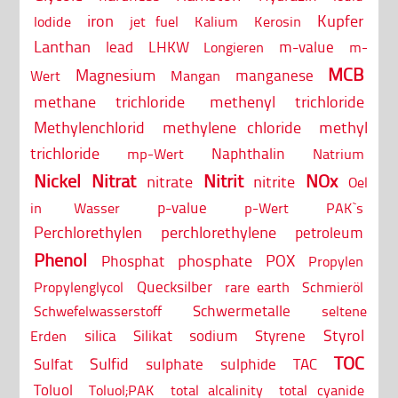
iron
Kupfer
Iodide
jet fuel
Kalium
Kerosin
Lanthan
lead
LHKW
m-value
Longieren
m-
MCB
Magnesium
manganese
Wert
Mangan
methane trichloride
methenyl trichloride
Methylenchlorid
methylene chloride
methyl
trichloride
Naphthalin
mp-Wert
Natrium
Nickel
Nitrat
Nitrit
NOx
nitrate
nitrite
Oel
p-value
in Wasser
p-Wert
PAK`s
Perchlorethylen
perchlorethylene
petroleum
Phenol
phosphate
POX
Phosphat
Propylen
Quecksilber
Propylenglycol
rare earth
Schmieröl
Schwermetalle
Schwefelwasserstoff
seltene
Styrol
silica
Silikat
sodium
Styrene
Erden
TOC
Sulfid
Sulfat
sulphate
sulphide
TAC
Toluol
Toluol;PAK
total alcalinity
total cyanide