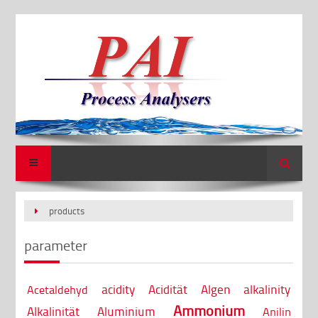
Search
products
parameter
acidity
Acidität
Algen
alkalinity
Acetaldehyd
Ammonium
Alkalinität
Aluminium
Anilin