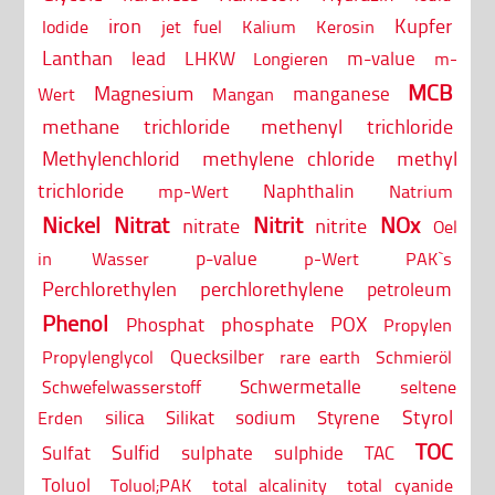
iron
Kupfer
Iodide
jet fuel
Kalium
Kerosin
Lanthan
lead
LHKW
m-value
Longieren
m-
MCB
Magnesium
manganese
Wert
Mangan
methane trichloride
methenyl trichloride
Methylenchlorid
methylene chloride
methyl
trichloride
Naphthalin
mp-Wert
Natrium
Nickel
Nitrat
Nitrit
NOx
nitrate
nitrite
Oel
p-value
in Wasser
p-Wert
PAK`s
Perchlorethylen
perchlorethylene
petroleum
Phenol
phosphate
POX
Phosphat
Propylen
Quecksilber
Propylenglycol
rare earth
Schmieröl
Schwermetalle
Schwefelwasserstoff
seltene
Styrol
silica
Silikat
sodium
Styrene
Erden
TOC
Sulfid
Sulfat
sulphate
sulphide
TAC
Toluol
Toluol;PAK
total alcalinity
total cyanide