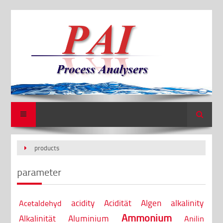
Search
products
parameter
acidity
Acidität
Algen
alkalinity
Acetaldehyd
Ammonium
Alkalinität
Aluminium
Anilin