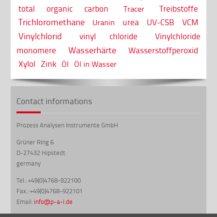
total organic carbon
Treibstoffe
Tracer
Trichloromethane
urea
UV-CSB
VCM
Uranin
Vinylchlorid
vinyl chloride
Vinylchloride
Wasserhärte
monomere
Wasserstoffperoxid
Xylol
Zink
Öl
Öl in Wasser
Contact informations
Prozess Analysen Instrumente GmbH
Grüner Ring 6
D-27432 Hipstedt
germany
Tel.: +49(0)4768-922100
Fax.: +49(0)4768-922101
Email:
info@p-a-i.de