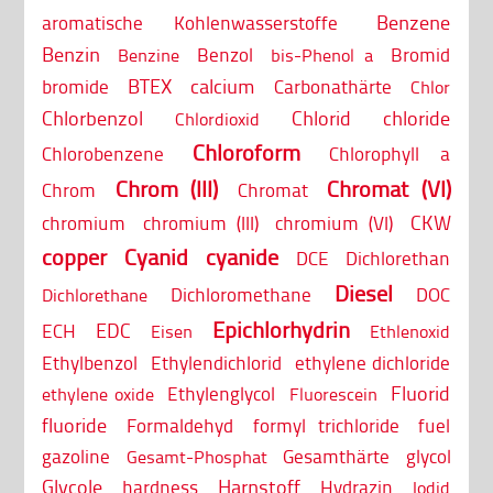
Benzene
aromatische Kohlenwasserstoffe
Benzin
Benzol
Bromid
Benzine
bis-Phenol a
BTEX
calcium
bromide
Carbonathärte
Chlor
Chlorbenzol
Chlorid
chloride
Chlordioxid
Chloroform
Chlorobenzene
Chlorophyll a
Chrom (III)
Chromat (VI)
Chrom
Chromat
CKW
chromium
chromium (III)
chromium (VI)
copper
Cyanid
cyanide
DCE
Dichlorethan
Diesel
Dichloromethane
DOC
Dichlorethane
Epichlorhydrin
EDC
ECH
Eisen
Ethlenoxid
Ethylbenzol
Ethylendichlorid
ethylene dichloride
Fluorid
Ethylenglycol
ethylene oxide
Fluorescein
fluoride
Formaldehyd
formyl trichloride
fuel
gazoline
Gesamthärte
glycol
Gesamt-Phosphat
Glycole
Harnstoff
hardness
Hydrazin
Iodid