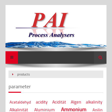
Search
products
parameter
acidity
Acidität
Algen
alkalinity
Acetaldehyd
Ammonium
Alkalinität
Aluminium
Anilin