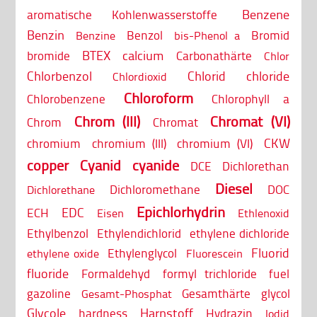
Benzene
aromatische Kohlenwasserstoffe
Benzin
Benzol
Bromid
Benzine
bis-Phenol a
BTEX
calcium
bromide
Carbonathärte
Chlor
Chlorbenzol
Chlorid
chloride
Chlordioxid
Chloroform
Chlorobenzene
Chlorophyll a
Chrom (III)
Chromat (VI)
Chrom
Chromat
CKW
chromium
chromium (III)
chromium (VI)
copper
Cyanid
cyanide
DCE
Dichlorethan
Diesel
Dichloromethane
DOC
Dichlorethane
Epichlorhydrin
EDC
ECH
Eisen
Ethlenoxid
Ethylbenzol
Ethylendichlorid
ethylene dichloride
Fluorid
Ethylenglycol
ethylene oxide
Fluorescein
fluoride
Formaldehyd
formyl trichloride
fuel
gazoline
Gesamthärte
glycol
Gesamt-Phosphat
Glycole
Harnstoff
hardness
Hydrazin
Iodid