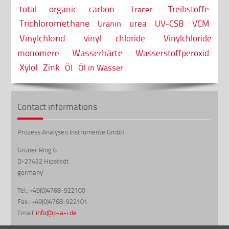
total organic carbon
Treibstoffe
Tracer
Trichloromethane
urea
UV-CSB
VCM
Uranin
Vinylchlorid
vinyl chloride
Vinylchloride
Wasserhärte
monomere
Wasserstoffperoxid
Xylol
Zink
Öl
Öl in Wasser
Contact informations
Prozess Analysen Instrumente GmbH
Grüner Ring 6
D-27432 Hipstedt
germany
Tel.: +49(0)4768-922100
Fax.: +49(0)4768-922101
Email:
info@p-a-i.de