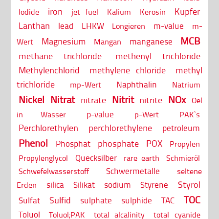
iron
Kupfer
Iodide
jet fuel
Kalium
Kerosin
Lanthan
lead
LHKW
m-value
Longieren
m-
MCB
Magnesium
manganese
Wert
Mangan
methane trichloride
methenyl trichloride
Methylenchlorid
methylene chloride
methyl
trichloride
Naphthalin
mp-Wert
Natrium
Nickel
Nitrat
Nitrit
NOx
nitrate
nitrite
Oel
p-value
in Wasser
p-Wert
PAK`s
Perchlorethylen
perchlorethylene
petroleum
Phenol
phosphate
POX
Phosphat
Propylen
Quecksilber
Propylenglycol
rare earth
Schmieröl
Schwermetalle
Schwefelwasserstoff
seltene
Styrol
silica
Silikat
sodium
Styrene
Erden
TOC
Sulfid
Sulfat
sulphate
sulphide
TAC
Toluol
Toluol;PAK
total alcalinity
total cyanide