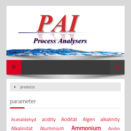
Search
products
parameter
acidity
Acidität
Algen
alkalinity
Acetaldehyd
Ammonium
Alkalinität
Aluminium
Anilin