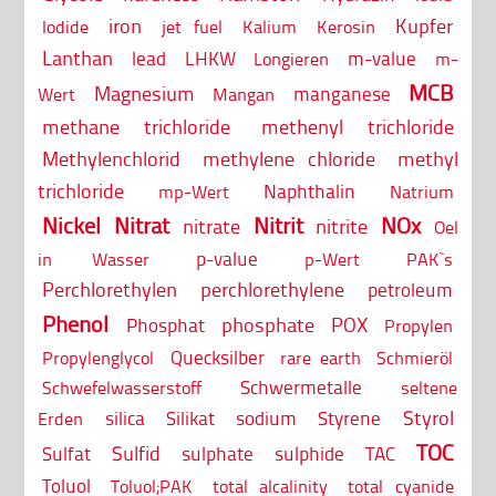
iron
Kupfer
Iodide
jet fuel
Kalium
Kerosin
Lanthan
lead
LHKW
m-value
Longieren
m-
MCB
Magnesium
manganese
Wert
Mangan
methane trichloride
methenyl trichloride
Methylenchlorid
methylene chloride
methyl
trichloride
Naphthalin
mp-Wert
Natrium
Nickel
Nitrat
Nitrit
NOx
nitrate
nitrite
Oel
p-value
in Wasser
p-Wert
PAK`s
Perchlorethylen
perchlorethylene
petroleum
Phenol
phosphate
POX
Phosphat
Propylen
Quecksilber
Propylenglycol
rare earth
Schmieröl
Schwermetalle
Schwefelwasserstoff
seltene
Styrol
silica
Silikat
sodium
Styrene
Erden
TOC
Sulfid
Sulfat
sulphate
sulphide
TAC
Toluol
Toluol;PAK
total alcalinity
total cyanide