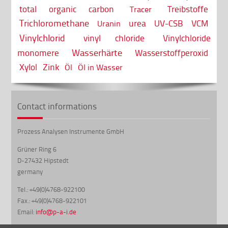
total organic carbon
Treibstoffe
Tracer
Trichloromethane
urea
UV-CSB
VCM
Uranin
Vinylchlorid
vinyl chloride
Vinylchloride
Wasserhärte
monomere
Wasserstoffperoxid
Xylol
Zink
Öl
Öl in Wasser
Contact informations
Prozess Analysen Instrumente GmbH
Grüner Ring 6
D-27432 Hipstedt
germany
Tel.: +49(0)4768-922100
Fax.: +49(0)4768-922101
Email:
info@p-a-i.de