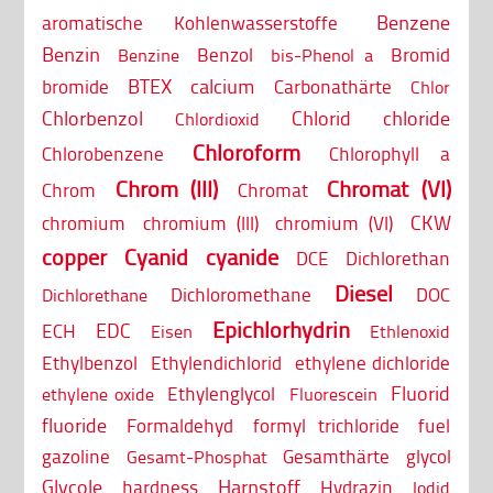
Benzene
aromatische Kohlenwasserstoffe
Benzin
Benzol
Bromid
Benzine
bis-Phenol a
BTEX
calcium
bromide
Carbonathärte
Chlor
Chlorbenzol
Chlorid
chloride
Chlordioxid
Chloroform
Chlorobenzene
Chlorophyll a
Chrom (III)
Chromat (VI)
Chrom
Chromat
CKW
chromium
chromium (III)
chromium (VI)
copper
Cyanid
cyanide
DCE
Dichlorethan
Diesel
Dichloromethane
DOC
Dichlorethane
Epichlorhydrin
EDC
ECH
Eisen
Ethlenoxid
Ethylbenzol
Ethylendichlorid
ethylene dichloride
Fluorid
Ethylenglycol
ethylene oxide
Fluorescein
fluoride
Formaldehyd
formyl trichloride
fuel
gazoline
Gesamthärte
glycol
Gesamt-Phosphat
Glycole
Harnstoff
hardness
Hydrazin
Iodid