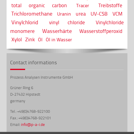
total organic carbon
Treibstoffe
Tracer
Trichloromethane
urea
UV-CSB
VCM
Uranin
Vinylchlorid
vinyl chloride
Vinylchloride
Wasserhärte
monomere
Wasserstoffperoxid
Xylol
Zink
Öl
Öl in Wasser
Contact informations
Prozess Analysen Instrumente GmbH
Grüner Ring 6
D-27432 Hipstedt
germany
Tel.: +49(0)4768-922100
Fax.: +49(0)4768-922101
Email:
info@p-a-i.de