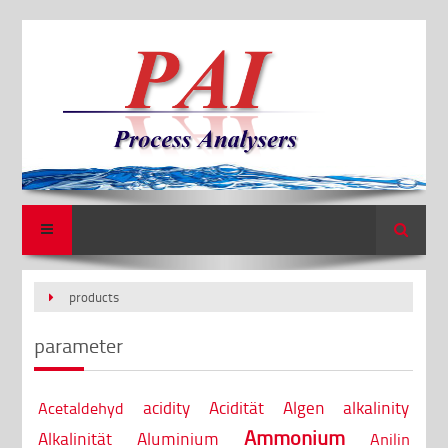
Search
products
parameter
acidity
Acidität
Algen
alkalinity
Acetaldehyd
Ammonium
Alkalinität
Aluminium
Anilin