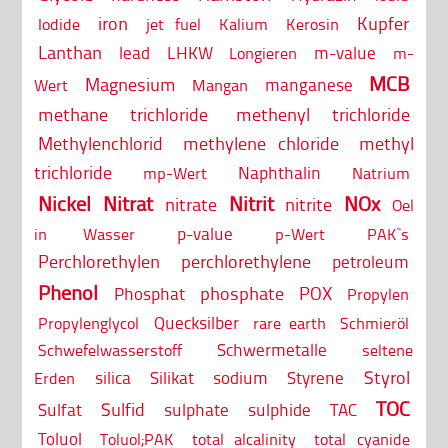
iron
Kupfer
Iodide
jet fuel
Kalium
Kerosin
Lanthan
lead
LHKW
m-value
Longieren
m-
MCB
Magnesium
manganese
Wert
Mangan
methane trichloride
methenyl trichloride
Methylenchlorid
methylene chloride
methyl
trichloride
Naphthalin
mp-Wert
Natrium
Nickel
Nitrat
Nitrit
NOx
nitrate
nitrite
Oel
p-value
in Wasser
p-Wert
PAK`s
Perchlorethylen
perchlorethylene
petroleum
Phenol
phosphate
POX
Phosphat
Propylen
Quecksilber
Propylenglycol
rare earth
Schmieröl
Schwermetalle
Schwefelwasserstoff
seltene
Styrol
silica
Silikat
sodium
Styrene
Erden
TOC
Sulfid
Sulfat
sulphate
sulphide
TAC
Toluol
Toluol;PAK
total alcalinity
total cyanide