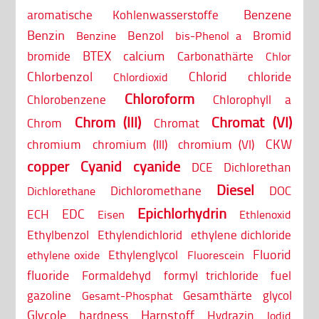
Benzene
aromatische Kohlenwasserstoffe
Benzin
Benzol
Bromid
Benzine
bis-Phenol a
BTEX
calcium
bromide
Carbonathärte
Chlor
Chlorbenzol
Chlorid
chloride
Chlordioxid
Chloroform
Chlorobenzene
Chlorophyll a
Chrom (III)
Chromat (VI)
Chrom
Chromat
CKW
chromium
chromium (III)
chromium (VI)
copper
Cyanid
cyanide
DCE
Dichlorethan
Diesel
Dichloromethane
DOC
Dichlorethane
Epichlorhydrin
EDC
ECH
Eisen
Ethlenoxid
Ethylbenzol
Ethylendichlorid
ethylene dichloride
Fluorid
Ethylenglycol
ethylene oxide
Fluorescein
fluoride
Formaldehyd
formyl trichloride
fuel
gazoline
Gesamthärte
glycol
Gesamt-Phosphat
Glycole
Harnstoff
hardness
Hydrazin
Iodid