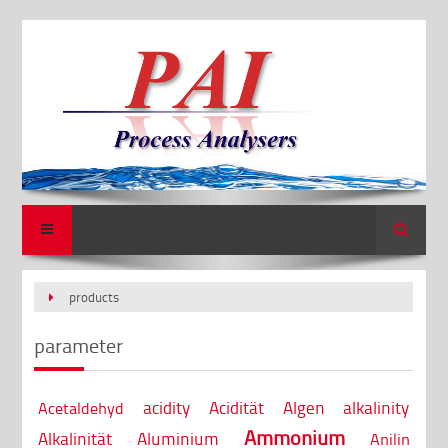
Search
products
parameter
acidity
Acidität
Algen
alkalinity
Acetaldehyd
Ammonium
Alkalinität
Aluminium
Anilin