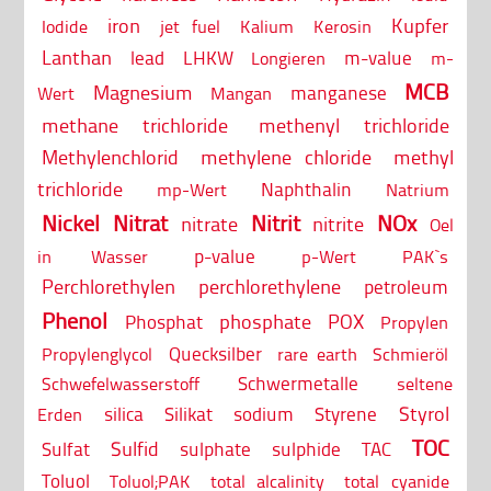
iron
Kupfer
Iodide
jet fuel
Kalium
Kerosin
Lanthan
lead
LHKW
m-value
Longieren
m-
MCB
Magnesium
manganese
Wert
Mangan
methane trichloride
methenyl trichloride
Methylenchlorid
methylene chloride
methyl
trichloride
Naphthalin
mp-Wert
Natrium
Nickel
Nitrat
Nitrit
NOx
nitrate
nitrite
Oel
p-value
in Wasser
p-Wert
PAK`s
Perchlorethylen
perchlorethylene
petroleum
Phenol
phosphate
POX
Phosphat
Propylen
Quecksilber
Propylenglycol
rare earth
Schmieröl
Schwermetalle
Schwefelwasserstoff
seltene
Styrol
silica
Silikat
sodium
Styrene
Erden
TOC
Sulfid
Sulfat
sulphate
sulphide
TAC
Toluol
Toluol;PAK
total alcalinity
total cyanide