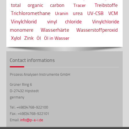
total organic carbon
Treibstoffe
Tracer
Trichloromethane
urea
UV-CSB
VCM
Uranin
Vinylchlorid
vinyl chloride
Vinylchloride
Wasserhärte
monomere
Wasserstoffperoxid
Xylol
Zink
Öl
Öl in Wasser
Contact informations
Prozess Analysen Instrumente GmbH
Grüner Ring 6
D-27432 Hipstedt
germany
Tel.: +49(0)4768-922100
Fax.: +49(0)4768-922101
Email:
info@p-a-i.de