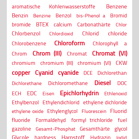
Benzene
aromatische Kohlenwasserstoffe
Benzin
Benzol
Bromid
Benzine
bis-Phenol a
BTEX
calcium
bromide
Carbonathärte
Chlor
Chlorbenzol
Chlorid
chloride
Chlordioxid
Chloroform
Chlorobenzene
Chlorophyll a
Chrom (III)
Chromat (VI)
Chrom
Chromat
CKW
chromium
chromium (III)
chromium (VI)
copper
Cyanid
cyanide
DCE
Dichlorethan
Diesel
Dichloromethane
DOC
Dichlorethane
Epichlorhydrin
EDC
ECH
Eisen
Ethlenoxid
Ethylbenzol
Ethylendichlorid
ethylene dichloride
Fluorid
Ethylenglycol
ethylene oxide
Fluorescein
fluoride
Formaldehyd
formyl trichloride
fuel
gazoline
Gesamthärte
glycol
Gesamt-Phosphat
Glycole
Harnstoff
hardness
Hydrazin
Iodid