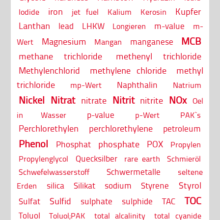
iron
Kupfer
Iodide
jet fuel
Kalium
Kerosin
Lanthan
lead
LHKW
m-value
Longieren
m-
MCB
Magnesium
manganese
Wert
Mangan
methane trichloride
methenyl trichloride
Methylenchlorid
methylene chloride
methyl
trichloride
Naphthalin
mp-Wert
Natrium
Nickel
Nitrat
Nitrit
NOx
nitrate
nitrite
Oel
p-value
in Wasser
p-Wert
PAK`s
Perchlorethylen
perchlorethylene
petroleum
Phenol
phosphate
POX
Phosphat
Propylen
Quecksilber
Propylenglycol
rare earth
Schmieröl
Schwermetalle
Schwefelwasserstoff
seltene
Styrol
silica
Silikat
sodium
Styrene
Erden
TOC
Sulfid
Sulfat
sulphate
sulphide
TAC
Toluol
Toluol;PAK
total alcalinity
total cyanide