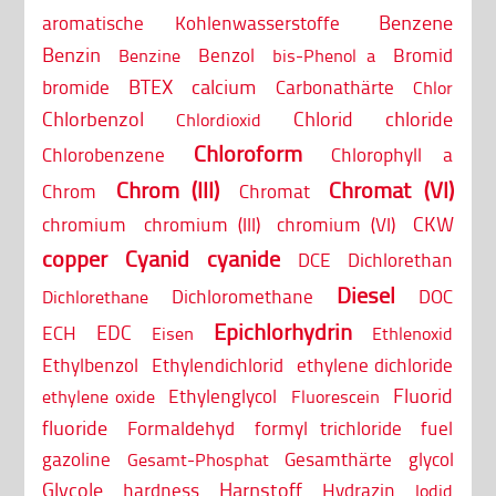
Benzene
aromatische Kohlenwasserstoffe
Benzin
Benzol
Bromid
Benzine
bis-Phenol a
BTEX
calcium
bromide
Carbonathärte
Chlor
Chlorbenzol
Chlorid
chloride
Chlordioxid
Chloroform
Chlorobenzene
Chlorophyll a
Chrom (III)
Chromat (VI)
Chrom
Chromat
CKW
chromium
chromium (III)
chromium (VI)
copper
Cyanid
cyanide
DCE
Dichlorethan
Diesel
Dichloromethane
DOC
Dichlorethane
Epichlorhydrin
EDC
ECH
Eisen
Ethlenoxid
Ethylbenzol
Ethylendichlorid
ethylene dichloride
Fluorid
Ethylenglycol
ethylene oxide
Fluorescein
fluoride
Formaldehyd
formyl trichloride
fuel
gazoline
Gesamthärte
glycol
Gesamt-Phosphat
Glycole
Harnstoff
hardness
Hydrazin
Iodid