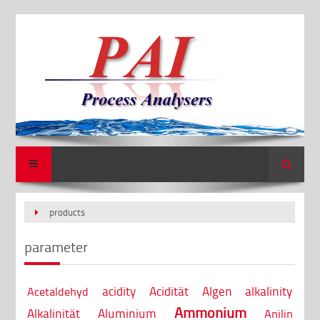
Search
products
parameter
acidity
Acidität
Algen
alkalinity
Acetaldehyd
Ammonium
Alkalinität
Aluminium
Anilin