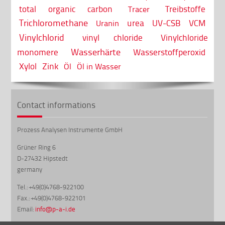
total organic carbon
Treibstoffe
Tracer
Trichloromethane
urea
UV-CSB
VCM
Uranin
Vinylchlorid
vinyl chloride
Vinylchloride
Wasserhärte
monomere
Wasserstoffperoxid
Xylol
Zink
Öl
Öl in Wasser
Contact informations
Prozess Analysen Instrumente GmbH
Grüner Ring 6
D-27432 Hipstedt
germany
Tel.: +49(0)4768-922100
Fax.: +49(0)4768-922101
Email:
info@p-a-i.de