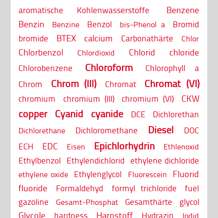
Benzene
aromatische Kohlenwasserstoffe
Benzin
Benzol
Bromid
Benzine
bis-Phenol a
BTEX
calcium
bromide
Carbonathärte
Chlor
Chlorbenzol
Chlorid
chloride
Chlordioxid
Chloroform
Chlorobenzene
Chlorophyll a
Chrom (III)
Chromat (VI)
Chrom
Chromat
CKW
chromium
chromium (III)
chromium (VI)
copper
Cyanid
cyanide
DCE
Dichlorethan
Diesel
Dichloromethane
DOC
Dichlorethane
Epichlorhydrin
EDC
ECH
Eisen
Ethlenoxid
Ethylbenzol
Ethylendichlorid
ethylene dichloride
Fluorid
Ethylenglycol
ethylene oxide
Fluorescein
fluoride
Formaldehyd
formyl trichloride
fuel
gazoline
Gesamthärte
glycol
Gesamt-Phosphat
Glycole
Harnstoff
hardness
Hydrazin
Iodid