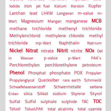
iron
Kupfer
Iodide
jet fuel
Kalium
Kerosin
Lanthan
lead
LHKW
m-value
Longieren
m-
MCB
Magnesium
manganese
Wert
Mangan
methane trichloride
methenyl trichloride
Methylenchlorid
methylene chloride
methyl
trichloride
Naphthalin
mp-Wert
Natrium
Nickel
Nitrat
Nitrit
NOx
nitrate
nitrite
Oel
p-value
in Wasser
p-Wert
PAK`s
Perchlorethylen
perchlorethylene
petroleum
Phenol
phosphate
POX
Phosphat
Propylen
Quecksilber
Propylenglycol
rare earth
Schmieröl
Schwermetalle
Schwefelwasserstoff
seltene
Styrol
silica
Silikat
sodium
Styrene
Erden
TOC
Sulfid
Sulfat
sulphate
sulphide
TAC
Toluol
Toluol;PAK
total alcalinity
total cyanide