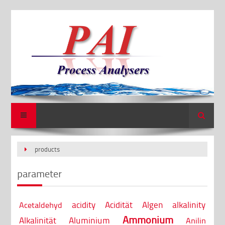
Search
products
parameter
acidity
Acidität
Algen
alkalinity
Acetaldehyd
Ammonium
Alkalinität
Aluminium
Anilin