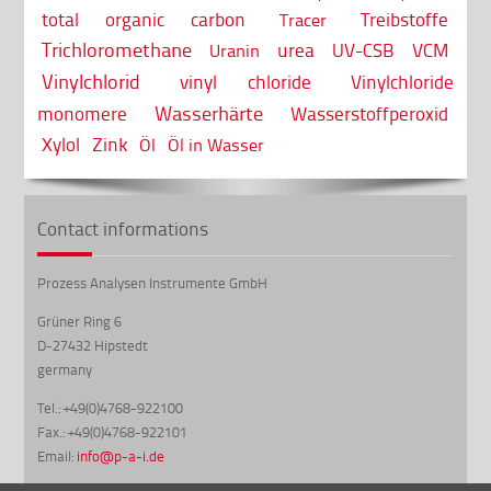
total organic carbon
Treibstoffe
Tracer
Trichloromethane
urea
UV-CSB
VCM
Uranin
Vinylchlorid
vinyl chloride
Vinylchloride
Wasserhärte
monomere
Wasserstoffperoxid
Xylol
Zink
Öl
Öl in Wasser
Contact informations
Prozess Analysen Instrumente GmbH
Grüner Ring 6
D-27432 Hipstedt
germany
Tel.: +49(0)4768-922100
Fax.: +49(0)4768-922101
Email:
info@p-a-i.de