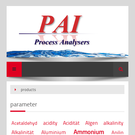
Search
products
parameter
acidity
Acidität
Algen
alkalinity
Acetaldehyd
Ammonium
Alkalinität
Aluminium
Anilin