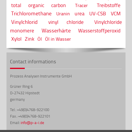
total organic carbon
Treibstoffe
Tracer
Trichloromethane
urea
UV-CSB
VCM
Uranin
Vinylchlorid
vinyl chloride
Vinylchloride
Wasserhärte
monomere
Wasserstoffperoxid
Xylol
Zink
Öl
Öl in Wasser
Contact informations
Prozess Analysen Instrumente GmbH
Grüner Ring 6
D-27432 Hipstedt
germany
Tel.: +49(0)4768-922100
Fax.: +49(0)4768-922101
Email:
info@p-a-i.de