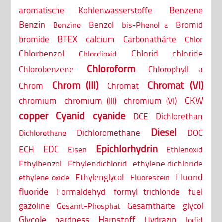
Benzene
aromatische Kohlenwasserstoffe
Benzin
Benzol
Bromid
Benzine
bis-Phenol a
BTEX
calcium
bromide
Carbonathärte
Chlor
Chlorbenzol
Chlorid
chloride
Chlordioxid
Chloroform
Chlorobenzene
Chlorophyll a
Chrom (III)
Chromat (VI)
Chrom
Chromat
CKW
chromium
chromium (III)
chromium (VI)
copper
Cyanid
cyanide
DCE
Dichlorethan
Diesel
Dichloromethane
DOC
Dichlorethane
Epichlorhydrin
EDC
ECH
Eisen
Ethlenoxid
Ethylbenzol
Ethylendichlorid
ethylene dichloride
Fluorid
Ethylenglycol
ethylene oxide
Fluorescein
fluoride
Formaldehyd
formyl trichloride
fuel
gazoline
Gesamthärte
glycol
Gesamt-Phosphat
Glycole
Harnstoff
hardness
Hydrazin
Iodid