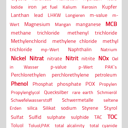
iron
Kupfer
Iodide
jet fuel
Kalium
Kerosin
Lanthan
lead
LHKW
m-value
Longieren
m-
MCB
Magnesium
manganese
Wert
Mangan
methane trichloride
methenyl trichloride
Methylenchlorid
methylene chloride
methyl
trichloride
Naphthalin
mp-Wert
Natrium
Nickel
Nitrat
Nitrit
NOx
nitrate
nitrite
Oel
p-value
in Wasser
p-Wert
PAK`s
Perchlorethylen
perchlorethylene
petroleum
Phenol
phosphate
POX
Phosphat
Propylen
Quecksilber
Propylenglycol
rare earth
Schmieröl
Schwermetalle
Schwefelwasserstoff
seltene
Styrol
silica
Silikat
sodium
Styrene
Erden
TOC
Sulfid
Sulfat
sulphate
sulphide
TAC
Toluol
Toluol;PAK
total alcalinity
total cyanide