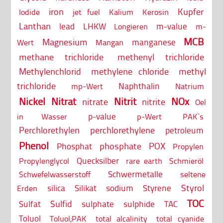
iron
Kupfer
Iodide
jet fuel
Kalium
Kerosin
Lanthan
lead
LHKW
m-value
Longieren
m-
MCB
Magnesium
manganese
Wert
Mangan
methane trichloride
methenyl trichloride
Methylenchlorid
methylene chloride
methyl
trichloride
Naphthalin
mp-Wert
Natrium
Nickel
Nitrat
Nitrit
NOx
nitrate
nitrite
Oel
p-value
in Wasser
p-Wert
PAK`s
Perchlorethylen
perchlorethylene
petroleum
Phenol
phosphate
POX
Phosphat
Propylen
Quecksilber
Propylenglycol
rare earth
Schmieröl
Schwermetalle
Schwefelwasserstoff
seltene
Styrol
silica
Silikat
sodium
Styrene
Erden
TOC
Sulfid
Sulfat
sulphate
sulphide
TAC
Toluol
Toluol;PAK
total alcalinity
total cyanide