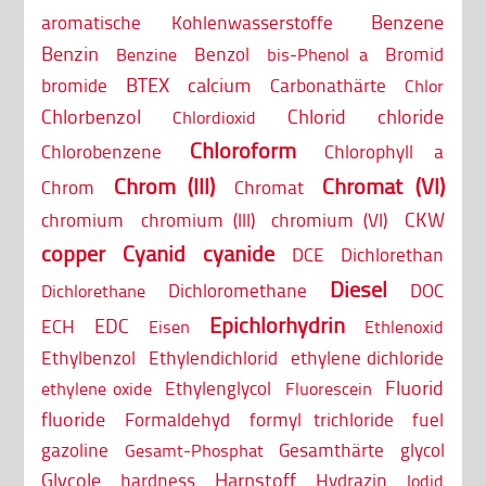
Benzene
aromatische Kohlenwasserstoffe
Benzin
Benzol
Bromid
Benzine
bis-Phenol a
BTEX
calcium
bromide
Carbonathärte
Chlor
Chlorbenzol
Chlorid
chloride
Chlordioxid
Chloroform
Chlorobenzene
Chlorophyll a
Chrom (III)
Chromat (VI)
Chrom
Chromat
CKW
chromium
chromium (III)
chromium (VI)
copper
Cyanid
cyanide
DCE
Dichlorethan
Diesel
Dichloromethane
DOC
Dichlorethane
Epichlorhydrin
EDC
ECH
Eisen
Ethlenoxid
Ethylbenzol
Ethylendichlorid
ethylene dichloride
Fluorid
Ethylenglycol
ethylene oxide
Fluorescein
fluoride
Formaldehyd
formyl trichloride
fuel
gazoline
Gesamthärte
glycol
Gesamt-Phosphat
Glycole
Harnstoff
hardness
Hydrazin
Iodid