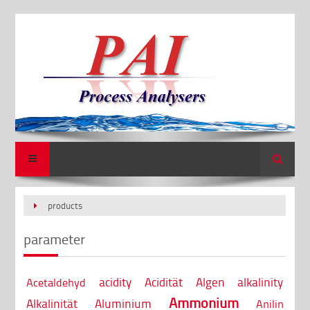
Search
products
parameter
acidity
Acidität
Algen
alkalinity
Acetaldehyd
Ammonium
Alkalinität
Aluminium
Anilin