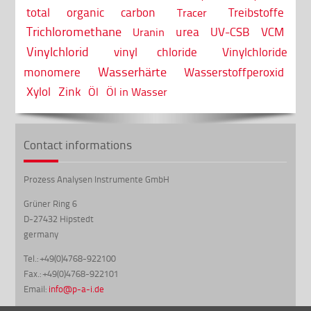
total organic carbon
Treibstoffe
Tracer
Trichloromethane
urea
UV-CSB
VCM
Uranin
Vinylchlorid
vinyl chloride
Vinylchloride
Wasserhärte
monomere
Wasserstoffperoxid
Xylol
Zink
Öl
Öl in Wasser
Contact informations
Prozess Analysen Instrumente GmbH
Grüner Ring 6
D-27432 Hipstedt
germany
Tel.: +49(0)4768-922100
Fax.: +49(0)4768-922101
Email:
info@p-a-i.de