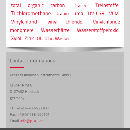
total organic carbon
Treibstoffe
Tracer
Trichloromethane
urea
UV-CSB
VCM
Uranin
Vinylchlorid
vinyl chloride
Vinylchloride
Wasserhärte
monomere
Wasserstoffperoxid
Xylol
Zink
Öl
Öl in Wasser
Contact informations
Prozess Analysen Instrumente GmbH
Grüner Ring 6
D-27432 Hipstedt
germany
Tel.: +49(0)4768-922100
Fax.: +49(0)4768-922101
Email:
info@p-a-i.de