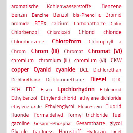
Benzene
aromatische Kohlenwasserstoffe
Benzin
Benzol
Bromid
Benzine
bis-Phenol a
BTEX
calcium
bromide
Carbonathärte
Chlor
Chlorbenzol
Chlorid
chloride
Chlordioxid
Chloroform
Chlorobenzene
Chlorophyll a
Chrom (III)
Chromat (VI)
Chrom
Chromat
CKW
chromium
chromium (III)
chromium (VI)
copper
Cyanid
cyanide
DCE
Dichlorethan
Diesel
Dichloromethane
DOC
Dichlorethane
Epichlorhydrin
EDC
ECH
Eisen
Ethlenoxid
Ethylbenzol
Ethylendichlorid
ethylene dichloride
Fluorid
Ethylenglycol
ethylene oxide
Fluorescein
fluoride
Formaldehyd
formyl trichloride
fuel
gazoline
Gesamthärte
glycol
Gesamt-Phosphat
Glycole
Harnstoff
hardness
Hydrazin
Iodid