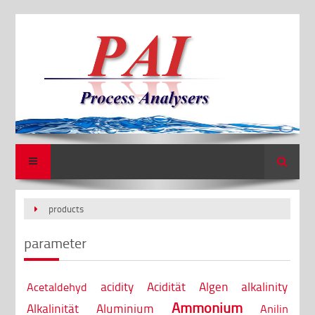
Search
products
parameter
acidity
Acidität
Algen
alkalinity
Acetaldehyd
Ammonium
Alkalinität
Aluminium
Anilin