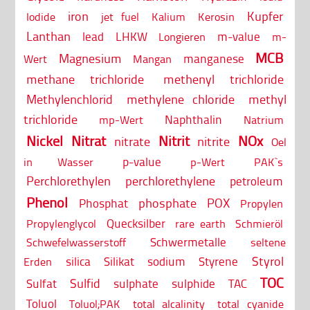
iron
Kupfer
Iodide
jet fuel
Kalium
Kerosin
Lanthan
lead
LHKW
m-value
Longieren
m-
MCB
Magnesium
manganese
Wert
Mangan
methane trichloride
methenyl trichloride
Methylenchlorid
methylene chloride
methyl
trichloride
Naphthalin
mp-Wert
Natrium
Nickel
Nitrat
Nitrit
NOx
nitrate
nitrite
Oel
p-value
in Wasser
p-Wert
PAK`s
Perchlorethylen
perchlorethylene
petroleum
Phenol
phosphate
POX
Phosphat
Propylen
Quecksilber
Propylenglycol
rare earth
Schmieröl
Schwermetalle
Schwefelwasserstoff
seltene
Styrol
silica
Silikat
sodium
Styrene
Erden
TOC
Sulfid
Sulfat
sulphate
sulphide
TAC
Toluol
Toluol;PAK
total alcalinity
total cyanide