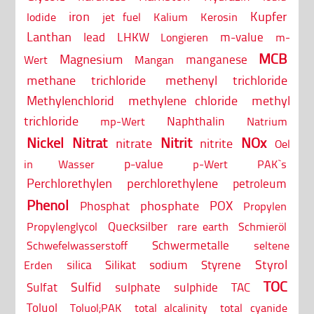
iron
Kupfer
Iodide
jet fuel
Kalium
Kerosin
Lanthan
lead
LHKW
m-value
Longieren
m-
MCB
Magnesium
manganese
Wert
Mangan
methane trichloride
methenyl trichloride
Methylenchlorid
methylene chloride
methyl
trichloride
Naphthalin
mp-Wert
Natrium
Nickel
Nitrat
Nitrit
NOx
nitrate
nitrite
Oel
p-value
in Wasser
p-Wert
PAK`s
Perchlorethylen
perchlorethylene
petroleum
Phenol
phosphate
POX
Phosphat
Propylen
Quecksilber
Propylenglycol
rare earth
Schmieröl
Schwermetalle
Schwefelwasserstoff
seltene
Styrol
silica
Silikat
sodium
Styrene
Erden
TOC
Sulfid
Sulfat
sulphate
sulphide
TAC
Toluol
Toluol;PAK
total alcalinity
total cyanide