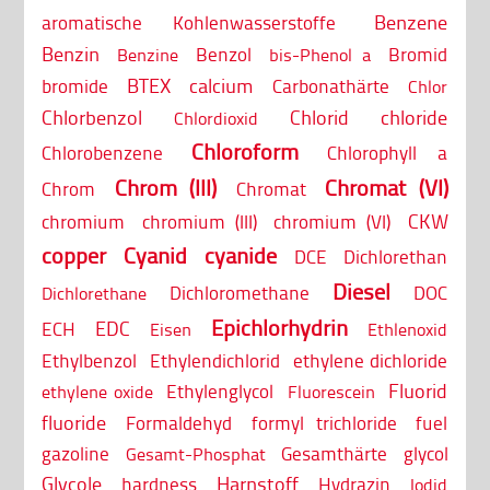
Benzene
aromatische Kohlenwasserstoffe
Benzin
Benzol
Bromid
Benzine
bis-Phenol a
BTEX
calcium
bromide
Carbonathärte
Chlor
Chlorbenzol
Chlorid
chloride
Chlordioxid
Chloroform
Chlorobenzene
Chlorophyll a
Chrom (III)
Chromat (VI)
Chrom
Chromat
CKW
chromium
chromium (III)
chromium (VI)
copper
Cyanid
cyanide
DCE
Dichlorethan
Diesel
Dichloromethane
DOC
Dichlorethane
Epichlorhydrin
EDC
ECH
Eisen
Ethlenoxid
Ethylbenzol
Ethylendichlorid
ethylene dichloride
Fluorid
Ethylenglycol
ethylene oxide
Fluorescein
fluoride
Formaldehyd
formyl trichloride
fuel
gazoline
Gesamthärte
glycol
Gesamt-Phosphat
Glycole
Harnstoff
hardness
Hydrazin
Iodid