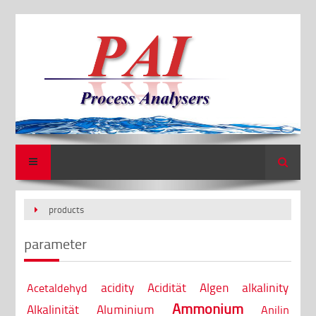
Search
products
parameter
acidity
Acidität
Algen
alkalinity
Acetaldehyd
Ammonium
Alkalinität
Aluminium
Anilin