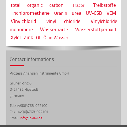
total organic carbon
Treibstoffe
Tracer
Trichloromethane
urea
UV-CSB
VCM
Uranin
Vinylchlorid
vinyl chloride
Vinylchloride
Wasserhärte
monomere
Wasserstoffperoxid
Xylol
Zink
Öl
Öl in Wasser
Contact informations
Prozess Analysen Instrumente GmbH
Grüner Ring 6
D-27432 Hipstedt
germany
Tel.: +49(0)4768-922100
Fax.: +49(0)4768-922101
Email:
info@p-a-i.de