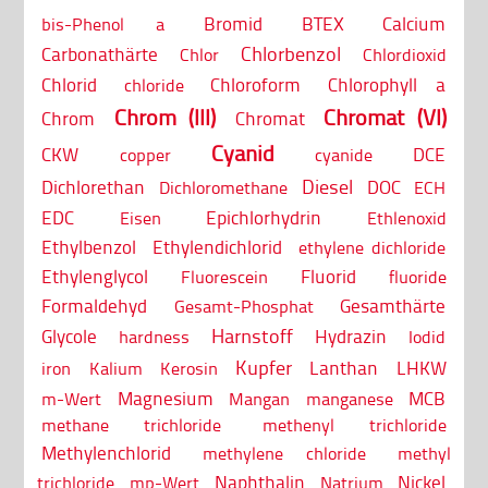
Bromid
BTEX
Calcium
bis-Phenol a
Chlorbenzol
Carbonathärte
Chlor
Chlordioxid
Chlorid
Chloroform
Chlorophyll a
chloride
Chrom (III)
Chromat (VI)
Chrom
Chromat
Cyanid
CKW
DCE
copper
cyanide
Diesel
Dichlorethan
DOC
Dichloromethane
ECH
EDC
Epichlorhydrin
Eisen
Ethlenoxid
Ethylbenzol
Ethylendichlorid
ethylene dichloride
Ethylenglycol
Fluorid
Fluorescein
fluoride
Formaldehyd
Gesamthärte
Gesamt-Phosphat
Harnstoff
Glycole
Hydrazin
hardness
Iodid
Kupfer
Lanthan
LHKW
iron
Kalium
Kerosin
Magnesium
MCB
m-Wert
Mangan
manganese
methane trichloride
methenyl trichloride
Methylenchlorid
methylene chloride
methyl
Naphthalin
Nickel
trichloride
mp-Wert
Natrium