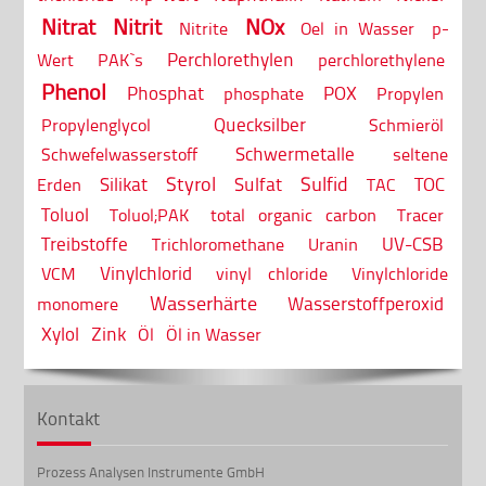
Nitrat
Nitrit
NOx
Nitrite
Oel in Wasser
p-
Perchlorethylen
Wert
PAK`s
perchlorethylene
Phenol
Phosphat
POX
phosphate
Propylen
Quecksilber
Propylenglycol
Schmieröl
Schwermetalle
Schwefelwasserstoff
seltene
Styrol
Sulfid
Silikat
Sulfat
TOC
Erden
TAC
Toluol
Toluol;PAK
total organic carbon
Tracer
Treibstoffe
UV-CSB
Trichloromethane
Uranin
Vinylchlorid
VCM
vinyl chloride
Vinylchloride
Wasserhärte
Wasserstoffperoxid
monomere
Xylol
Zink
Öl
Öl in Wasser
Kontakt
Prozess Analysen Instrumente GmbH