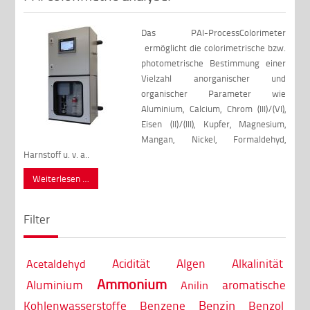
Das PAI-ProcessColorimeter
ermöglicht die colorimetrische bzw.
photometrische Bestimmung einer
Vielzahl anorganischer und
organischer Parameter wie
Aluminium, Calcium, Chrom (III)/(VI),
Eisen (II)/(III), Kupfer, Magnesium,
Mangan, Nickel, Formaldehyd,
Harnstoff u. v. a..
Weiterlesen …
Filter
Acidität
Algen
Alkalinität
Acetaldehyd
Ammonium
Aluminium
aromatische
Anilin
Benzin
Kohlenwasserstoffe
Benzene
Benzol