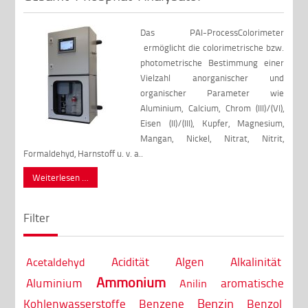
Das PAI-ProcessColorimeter
ermöglicht die colorimetrische bzw.
photometrische Bestimmung einer
Vielzahl anorganischer und
organischer Parameter wie
Aluminium, Calcium, Chrom (III)/(VI),
Eisen (II)/(III), Kupfer, Magnesium,
Mangan, Nickel, Nitrat, Nitrit,
Formaldehyd, Harnstoff u. v. a..
Weiterlesen …
Filter
Acidität
Algen
Alkalinität
Acetaldehyd
Ammonium
Aluminium
aromatische
Anilin
Benzin
Kohlenwasserstoffe
Benzene
Benzol