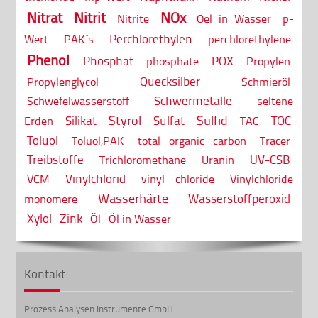
Nitrat
Nitrit
NOx
Nitrite
Oel in Wasser
p-
Perchlorethylen
Wert
PAK`s
perchlorethylene
Phenol
Phosphat
POX
phosphate
Propylen
Quecksilber
Propylenglycol
Schmieröl
Schwermetalle
Schwefelwasserstoff
seltene
Styrol
Sulfid
Silikat
Sulfat
TOC
Erden
TAC
Toluol
Toluol;PAK
total organic carbon
Tracer
Treibstoffe
UV-CSB
Trichloromethane
Uranin
Vinylchlorid
VCM
vinyl chloride
Vinylchloride
Wasserhärte
Wasserstoffperoxid
monomere
Xylol
Zink
Öl
Öl in Wasser
Kontakt
Prozess Analysen Instrumente GmbH