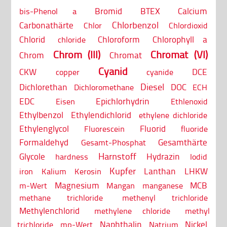
Bromid
BTEX
Calcium
bis-Phenol a
Chlorbenzol
Carbonathärte
Chlor
Chlordioxid
Chlorid
Chloroform
Chlorophyll a
chloride
Chrom (III)
Chromat (VI)
Chrom
Chromat
Cyanid
CKW
DCE
copper
cyanide
Diesel
Dichlorethan
DOC
Dichloromethane
ECH
EDC
Epichlorhydrin
Eisen
Ethlenoxid
Ethylbenzol
Ethylendichlorid
ethylene dichloride
Ethylenglycol
Fluorid
Fluorescein
fluoride
Formaldehyd
Gesamthärte
Gesamt-Phosphat
Harnstoff
Glycole
Hydrazin
hardness
Iodid
Kupfer
Lanthan
LHKW
iron
Kalium
Kerosin
Magnesium
MCB
m-Wert
Mangan
manganese
methane trichloride
methenyl trichloride
Methylenchlorid
methylene chloride
methyl
Naphthalin
Nickel
trichloride
mp-Wert
Natrium